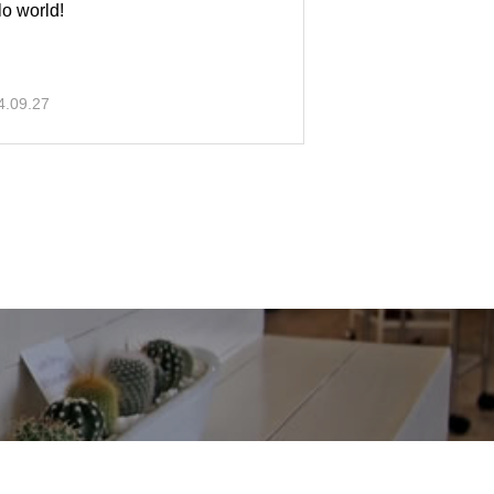
lo world!
4.09.27