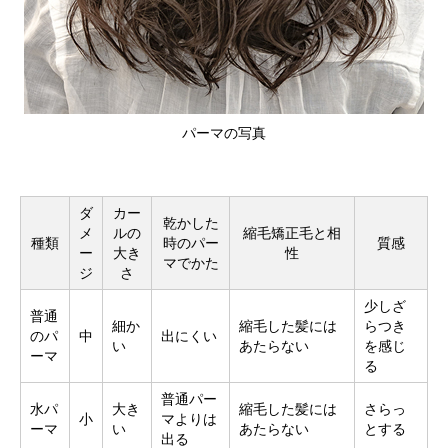
パーマの写真
ダ
カー
乾かした
メ
ルの
縮毛矯正毛と相
種類
時のパー
質感
ー
大き
性
マでかた
ジ
さ
少しざ
普通
細か
縮毛した髪には
らつき
のパ
中
出にくい
い
あたらない
を感じ
ーマ
る
普通パー
水パ
大き
縮毛した髪には
さらっ
小
マよりは
ーマ
い
あたらない
とする
出る