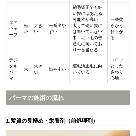
縮毛矯正でも細
い髪にはあたる
可能性が高い
一番柔
エア
極
大き
一番出や
太くて硬い髪に
らかく
ウェ
小
い
すい
は向いていない
仕上が
ーブ
中～細い毛の普
る
通毛に向いてお
り一番当たる
デジ
コロッ
タル
大き
縮毛矯正毛に向
とした
大
出やすい
パー
い
いている
さわり
マ
心地
パーマの施術の流れ
1.髪質の見極め・栄養剤（前処理剤）